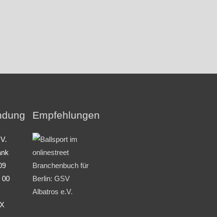
ndung
Empfehlungen
.V.
ank
09
 00
X