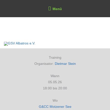
Zum
Above
Menü
Inhalt
Header
springen
GSV Albatros e.V.
Training
Organisator:
Dietmar Stein
Wann
05.05.26
18:00 bis 20:00
Wo
G&CC Motzener See