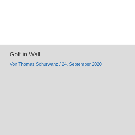
Golf in Wall
Von
Thomas Schurwanz
/
24. September 2020