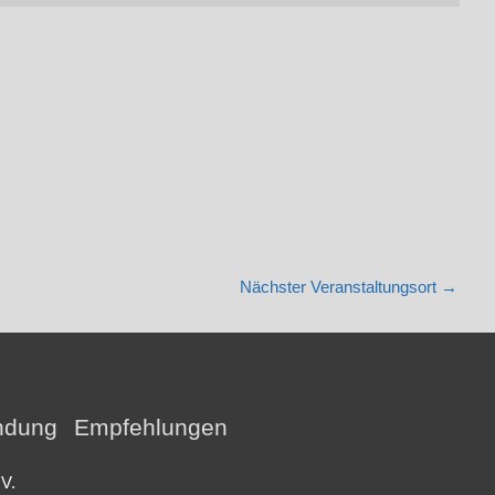
Nächster Veranstaltungsort
→
ndung
Empfehlungen
.V.