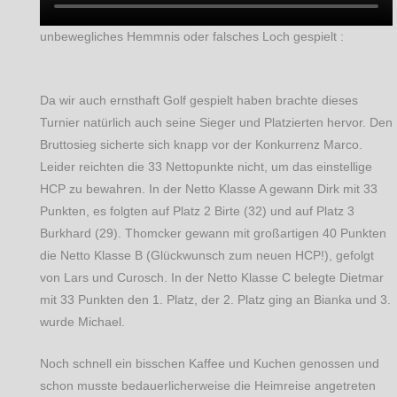
unbewegliches Hemmnis oder falsches Loch gespielt :
Da wir auch ernsthaft Golf gespielt haben brachte dieses
Turnier natürlich auch seine Sieger und Platzierten hervor. Den
Bruttosieg sicherte sich knapp vor der Konkurrenz Marco.
Leider reichten die 33 Nettopunkte nicht, um das einstellige
HCP zu bewahren. In der Netto Klasse A gewann Dirk mit 33
Punkten, es folgten auf Platz 2 Birte (32) und auf Platz 3
Burkhard (29). Thomcker gewann mit großartigen 40 Punkten
die Netto Klasse B (Glückwunsch zum neuen HCP!), gefolgt
von Lars und Curosch. In der Netto Klasse C belegte Dietmar
mit 33 Punkten den 1. Platz, der 2. Platz ging an Bianka und 3.
wurde Michael.
Noch schnell ein bisschen Kaffee und Kuchen genossen und
schon musste bedauerlicherweise die Heimreise angetreten