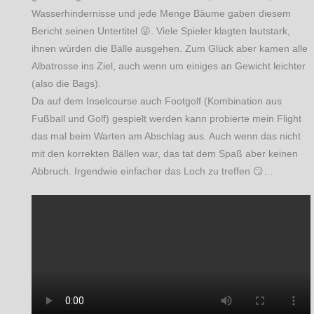
Wasserhindernisse und jede Menge Bäume gaben diesem
Bericht seinen Untertitel 😜. Viele Spieler klagten lautstark,
ihnen würden die Bälle ausgehen. Zum Glück aber kamen alle
Albatrosse ins Ziel, auch wenn um einiges an Gewicht leichter
(also die Bags).
Da auf dem Inselcourse auch Footgolf (Kombination aus
Fußball und Golf) gespielt werden kann probierte mein Flight
das mal beim Warten am Abschlag aus. Auch wenn das nicht
mit den korrekten Bällen war, das tat dem Spaß aber keinen
Abbruch. Irgendwie einfacher das Loch zu treffen 😏…