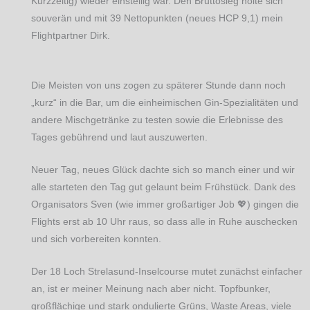
Kurzzeitig) wieder einstellig war. Den Bruttosieg holte sich
souverän und mit 39 Nettopunkten (neues HCP 9,1) mein
Flightpartner Dirk.
Die Meisten von uns zogen zu späterer Stunde dann noch
„kurz“ in die Bar, um die einheimischen Gin-Spezialitäten und
andere Mischgetränke zu testen sowie die Erlebnisse des
Tages gebührend und laut auszuwerten.
Neuer Tag, neues Glück dachte sich so manch einer und wir
alle starteten den Tag gut gelaunt beim Frühstück. Dank des
Organisators Sven (wie immer großartiger Job 💖) gingen die
Flights erst ab 10 Uhr raus, so dass alle in Ruhe auschecken
und sich vorbereiten konnten.
Der 18 Loch Strelasund-Inselcourse mutet zunächst einfacher
an, ist er meiner Meinung nach aber nicht. Topfbunker,
großflächige und stark ondulierte Grüns, Waste Areas, viele