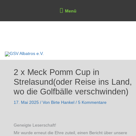
Zum
Above
Menü
Inhalt
Header
springen
GSV Albatros e.V.
2 x Meck Pomm Cup in
Strelasund(oder Reise ins Land,
wo die Golfbälle verschwinden)
17. Mai 2025
/ Von
Birte Hankel
/
5 Kommentare
Geneigte Leserschaft!
Mir wurde erneut die Ehre zuteil, einen Bericht über unsere