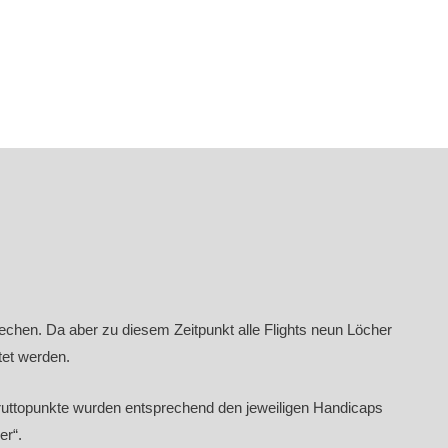
echen. Da aber zu diesem Zeitpunkt alle Flights neun Löcher
tet werden.
 Bruttopunkte wurden entsprechend den jeweiligen Handicaps
er“.