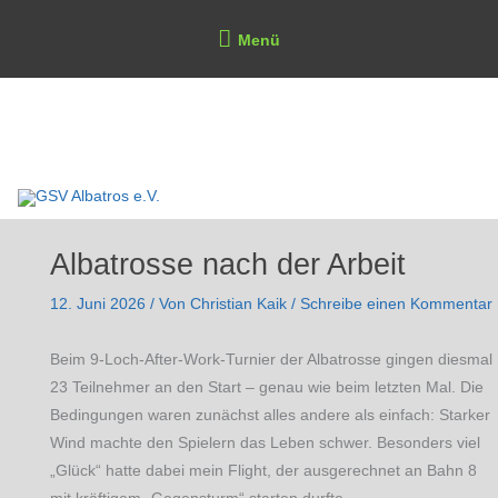
Zum
Above
Menü
Inhalt
Header
springen
GSV Albatros e.V.
Albatrosse nach der Arbeit
12. Juni 2026
/ Von
Christian Kaik
/
Schreibe einen Kommentar
Beim 9-Loch-After-Work-Turnier der Albatrosse gingen diesmal
23 Teilnehmer an den Start – genau wie beim letzten Mal. Die
Bedingungen waren zunächst alles andere als einfach: Starker
Wind machte den Spielern das Leben schwer. Besonders viel
„Glück“ hatte dabei mein Flight, der ausgerechnet an Bahn 8