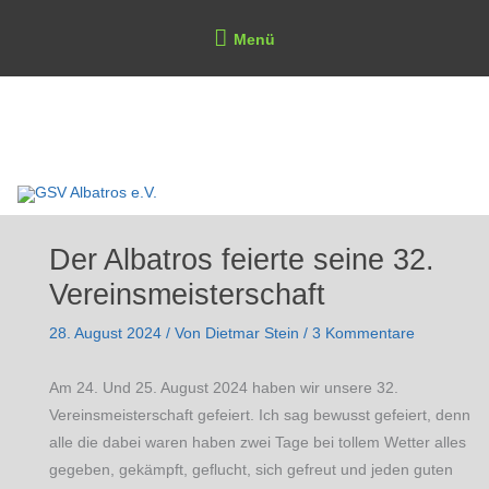
Zum
Above
Menü
Inhalt
Header
springen
GSV Albatros e.V.
Der Albatros feierte seine 32.
Vereinsmeisterschaft
28. August 2024
/ Von
Dietmar Stein
/
3 Kommentare
Am 24. Und 25. August 2024 haben wir unsere 32.
Vereinsmeisterschaft gefeiert. Ich sag bewusst gefeiert, denn
alle die dabei waren haben zwei Tage bei tollem Wetter alles
gegeben, gekämpft, geflucht, sich gefreut und jeden guten