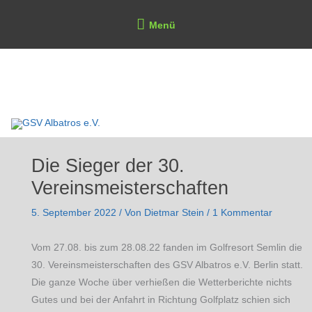
Zum
Above
Menü
Inhalt
Header
springen
GSV Albatros e.V.
Die Sieger der 30.
Vereinsmeisterschaften
5. September 2022
/ Von
Dietmar Stein
/
1 Kommentar
Vom 27.08. bis zum 28.08.22 fanden im Golfresort Semlin die
30. Vereinsmeisterschaften des GSV Albatros e.V. Berlin statt.
Die ganze Woche über verhießen die Wetterberichte nichts
Gutes und bei der Anfahrt in Richtung Golfplatz schien sich