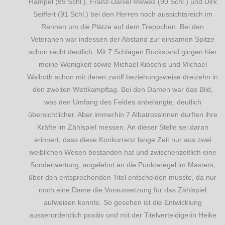
Hampel (89 Schl.), Franz-Daniel Mewes (90 Schl.) und Dirk
Seiffert (91 Schl.) bei den Herren noch aussichtsreich im
Rennen um die Plätze auf dem Treppchen. Bei den
Veteranen war indessen der Abstand zur einsamen Spitze
schon recht deutlich. Mit 7 Schlägen Rückstand gingen hier
meine Wenigkeit sowie Michael Kioschis und Michael
Wallroth schon mit deren zwölf beziehungsweise dreizehn in
den zweiten Wettkampftag. Bei den Damen war das Bild,
was den Umfang des Feldes anbelangte, deutlich
übersichtlicher. Aber immerhin 7 Albatrossinnen durften ihre
Kräfte im Zählspiel messen. An dieser Stelle sei daran
erinnert, dass diese Konkurrenz lange Zeit nur aus zwei
weiblichen Wesen bestanden hat und zwischenzeitlich eine
Sonderwertung, angelehnt an die Punkteregel im Masters,
über den entsprechenden Titel entscheiden musste, da nur
noch eine Dame die Voraussetzung für das Zählspiel
aufweisen konnte. So gesehen ist die Entwicklung
ausserordentlich positiv und mit der Titelverteidigerin Heike