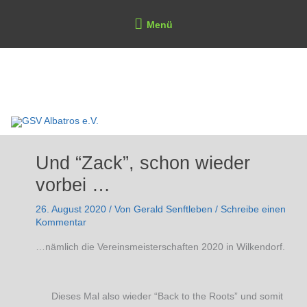
Zum
Above
Menü
Inhalt
Header
springen
GSV Albatros e.V.
Und “Zack”, schon wieder
vorbei …
26. August 2020
/ Von
Gerald Senftleben
/
Schreibe einen
Kommentar
…nämlich die Vereinsmeisterschaften 2020 in Wilkendorf.
Dieses Mal also wieder “Back to the Roots” und somit