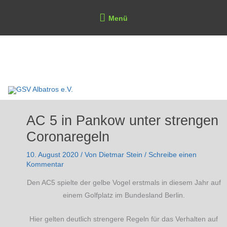
Zum
Above
Menü
Inhalt
Header
springen
GSV Albatros e.V.
AC 5 in Pankow unter strengen
Coronaregeln
10. August 2020
/ Von
Dietmar Stein
/
Schreibe einen
Kommentar
Den AC5 spielte der gelbe Vogel erstmals in diesem Jahr auf
einem Golfplatz im Bundesland Berlin.
Hier gelten deutlich strengere Regeln für das Verhalten auf