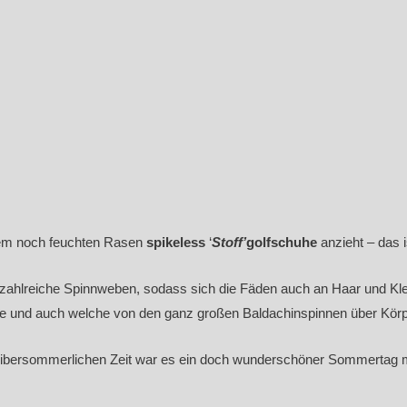
sem noch feuchten Rasen
spikeless
‘
Stoff’
golfschuhe
anzieht – das i
ch zahlreiche Spinnweben, sodass sich die Fäden auch an Haar und Kl
ne und auch welche von den ganz großen Baldachinspinnen über Körp
weibersommerlichen Zeit war es ein doch wunderschöner Sommertag m